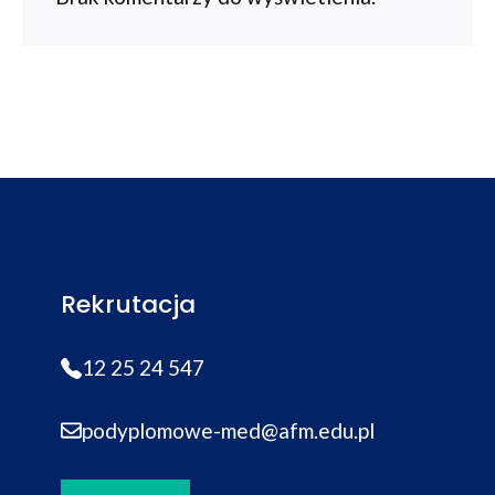
Rekrutacja
12 25 24 547
podyplomowe-med@afm.edu.pl